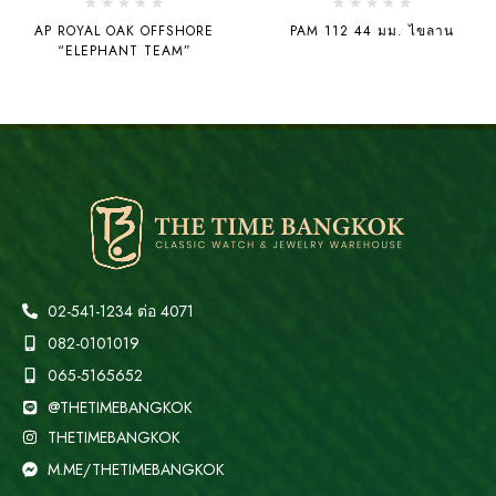
AP ROYAL OAK OFFSHORE
PAM 112 44 มม. ไขลาน
“ELEPHANT TEAM”
02-541-1234 ต่อ 4071
082-0101019
065-5165652
@THETIMEBANGKOK
THETIMEBANGKOK
M.ME/THETIMEBANGKOK