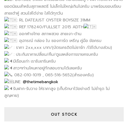
ยอดนิยมสำหรับสุภาพสตรี ไม่เล็กไม่ใหญ่เกินไปครับ มาพร้อมขอบเรียบ
สายเต้าหู้ สวมใส่ได้ง่าย ใส่ได้ทุกวัน
: RL DATEJUST OYSTER BOYSIZE 31MM
: REF.178240/FULLSET 2015 ADTH
: ออกห้างไทย สภาพสวย สายเงา-ด้าน
: อุปกรณ์ กล่อง ใบ ซองการ์ด เหรีญ คู่มือ ข้อครบ
: ราคา 2xx,xxx บาท/(บัตรเครดิตไม่ชาร์ท /ใช้ได้บางส่วน)
: ประกันราคาเปลี่ยน/คืน/ดูแลหลังการขายครบครับ
มีเรือนเก่า เรารับเทรินครับ
สาวๆท่านไหนหาอยู่ทักสอบถามได้เลยครับ
082-010-1019 , 065-516-5652(สำรองครับ)
LINE:
@thetimebangkok
รับฝาก-รับวาง ให้ราคาสูง (เก็บรักษาไว้อย่างดี ไม่ชำรุด ไม่
สูญหาย)
OUT STOCK