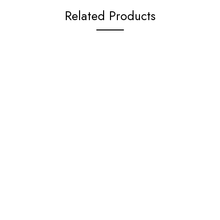
Related Products
02-541-1234 ต่อ 4071
082-0101019
065-5165652
@THETIMEBANGKOK
THETIMEBANGKOK
M.ME/THETIMEBANGKOK