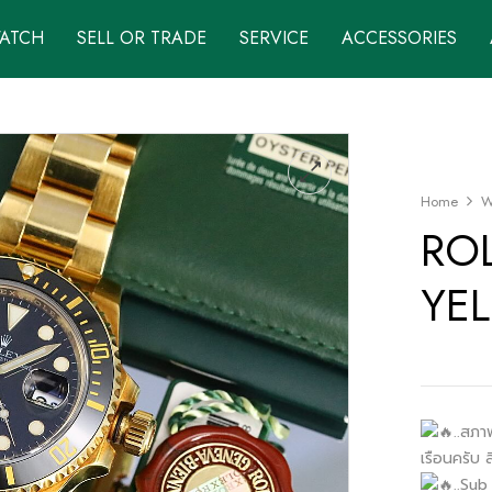
WATCH
SELL OR TRADE
SERVICE
ACCESSORIES
Home
W
RO
YE
..สภา
เรือนครับ 
..Su