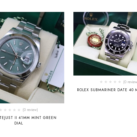
(0 review
ROLEX SU
(0 review)
TEJUST II 41MM MINT GREEN
DIAL